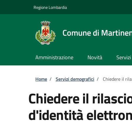
Salta al contenuto principale
Skip to footer content
Regione Lombardia
Comune di Martine
Amministrazione
Novità
Servizi
Briciole di pane
Home
/
Servizi demografici
/
Chiedere il ril
Chiedere il rilasci
d'identità elettron