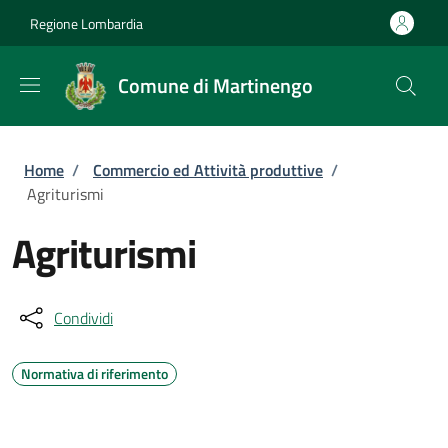
Salta al contenuto principale
Skip to footer content
Regione Lombardia
Comune di Martinengo
Briciole di pane
Home
/
Commercio ed Attività produttive
/
Agriturismi
Agriturismi
Condividi
Normativa di riferimento