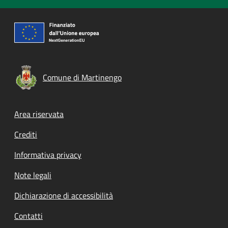
Comune di Martinengo
Footer menu
Area riservata
Crediti
Informativa privacy
Note legali
Dichiarazione di accessibilità
Contatti