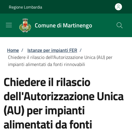
Salta al contenuto principale
Skip to footer content
Regione Lombardia
Comune di Martinengo
Briciole di pane
Home
/
Istanze per impianti FER
/
Chiedere il rilascio dell'Autorizzazione Unica (AU) per
impianti alimentati da fonti rinnovabili
Chiedere il rilascio
dell'Autorizzazione Unica
(AU) per impianti
alimentati da fonti