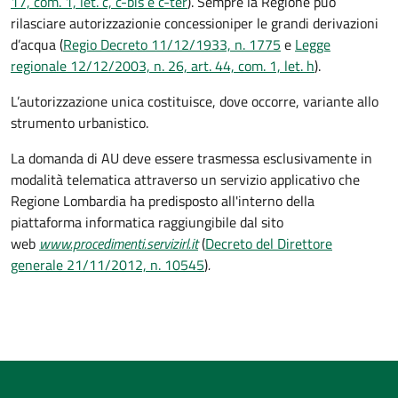
17, com. 1, let. c, c-bis e c-ter
). Sempre la Regione può
rilasciare autorizzazioni
e concessioni
per le grandi derivazioni
d’acqua (
Regio Decreto 11/12/1933, n. 1775
e
Legge
regionale 12/12/2003, n. 26, art. 44, com. 1, let. h
).
L’autorizzazione unica costituisce, dove occorre, variante allo
strumento urbanistico.
La domanda di AU deve essere trasmessa esclusivamente in
modalità telematica attraverso un servizio applicativo che
Regione Lombardia ha predisposto all'interno della
piattaforma informatica raggiungibile dal sito
web
www.procedimenti.servizirl.it
(
Decreto del Direttore
generale 21/11/2012, n. 10545
)
.