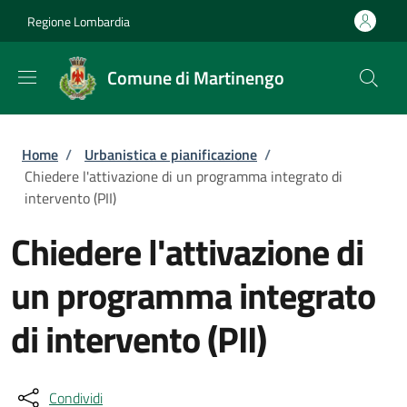
Salta al contenuto principale
Skip to footer content
Regione Lombardia
Comune di Martinengo
Briciole di pane
Home
/
Urbanistica e pianificazione
/
Chiedere l'attivazione di un programma integrato di
intervento (PII)
Chiedere l'attivazione di
un programma integrato
di intervento (PII)
Condividi