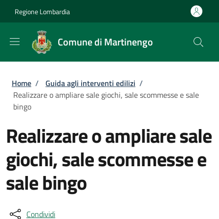
Salta al contenuto principale
Skip to footer content
Regione Lombardia
Comune di Martinengo
Briciole di pane
Home
/
Guida agli interventi edilizi
/
Realizzare o ampliare sale giochi, sale scommesse e sale
bingo
Realizzare o ampliare sale
giochi, sale scommesse e
sale bingo
Condividi