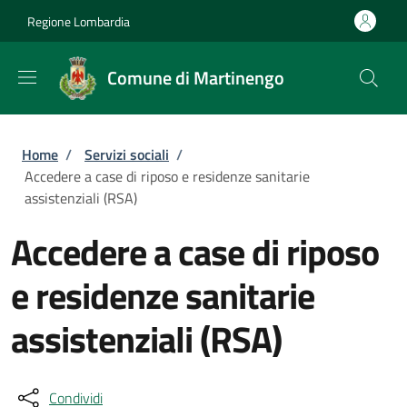
Salta al contenuto principale
Skip to footer content
Regione Lombardia
Comune di Martinengo
Briciole di pane
Home
/
Servizi sociali
/
Accedere a case di riposo e residenze sanitarie
assistenziali (RSA)
Accedere a case di riposo
e residenze sanitarie
assistenziali (RSA)
Condividi