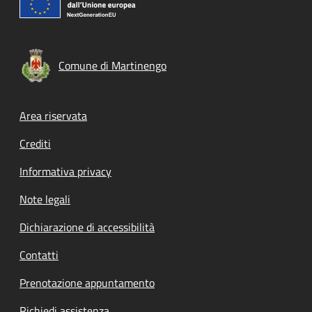
Comune di Martinengo
Footer menu
Area riservata
Crediti
Informativa privacy
Note legali
Dichiarazione di accessibilità
Contatti
Prenotazione appuntamento
Richiedi assistenza