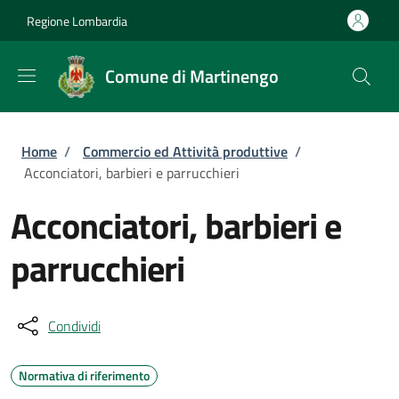
Salta al contenuto principale
Skip to footer content
Regione Lombardia
Comune di Martinengo
Briciole di pane
Home
/
Commercio ed Attività produttive
/
Acconciatori, barbieri e parrucchieri
Acconciatori, barbieri e
parrucchieri
Condividi
Normativa di riferimento