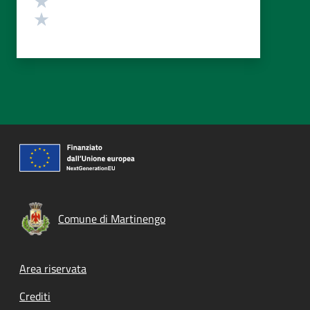
Valuta 1 stelle su 5
Comune di Martinengo
Footer menu
Area riservata
Crediti