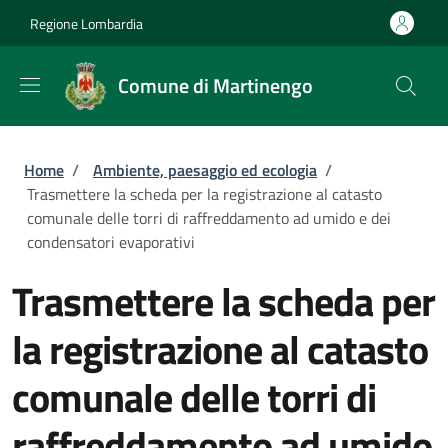
Salta al contenuto principale
Skip to footer content
Regione Lombardia
Comune di Martinengo
Briciole di pane
Home
/
Ambiente, paesaggio ed ecologia
/
Trasmettere la scheda per la registrazione al catasto
comunale delle torri di raffreddamento ad umido e dei
condensatori evaporativi
Trasmettere la scheda per
la registrazione al catasto
comunale delle torri di
raffreddamento ad umido