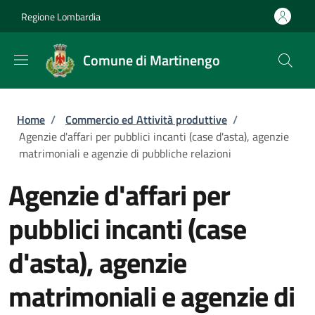
Salta al contenuto principale
Skip to footer content
Regione Lombardia
Comune di Martinengo
Briciole di pane
Home
/
Commercio ed Attività produttive
/
Agenzie d'affari per pubblici incanti (case d'asta), agenzie
matrimoniali e agenzie di pubbliche relazioni
Agenzie d'affari per
pubblici incanti (case
d'asta), agenzie
matrimoniali e agenzie di