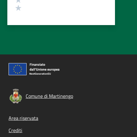
Valuta 1 stelle su 5
Comune di Martinengo
Footer menu
Area riservata
Crediti