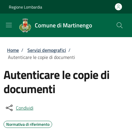
Salta al contenuto principale
Skip to footer content
Regione Lombardia
Comune di Martinengo
Briciole di pane
Home
/
Servizi demografici
/
Autenticare le copie di documenti
Autenticare le copie di
documenti
Condividi
Normativa di riferimento