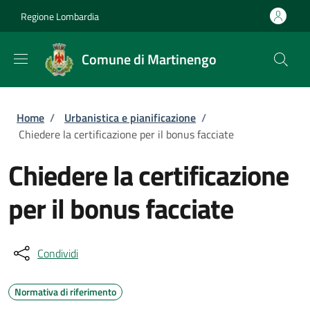
Salta al contenuto principale
Skip to footer content
Regione Lombardia
Comune di Martinengo
Briciole di pane
Home
/
Urbanistica e pianificazione
/
Chiedere la certificazione per il bonus facciate
Chiedere la certificazione
per il bonus facciate
Condividi
Normativa di riferimento