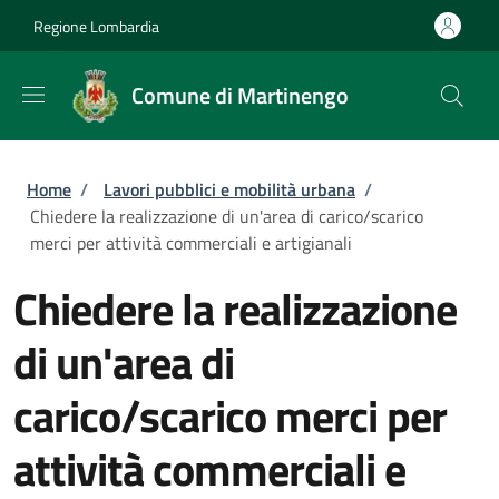
Salta al contenuto principale
Skip to footer content
Regione Lombardia
Comune di Martinengo
Briciole di pane
Home
/
Lavori pubblici e mobilità urbana
/
Chiedere la realizzazione di un'area di carico/scarico
merci per attività commerciali e artigianali
Chiedere la realizzazione
di un'area di
carico/scarico merci per
attività commerciali e