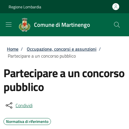
Salta al contenuto principale
Skip to footer content
Regione Lombardia
Comune di Martinengo
Briciole di pane
Home
/
Occupazione, concorsi e assunzioni
/
Partecipare a un concorso pubblico
Partecipare a un concorso
pubblico
Condividi
Normativa di riferimento