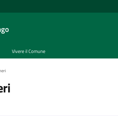
ngo
Vivere il Comune
neri
ri