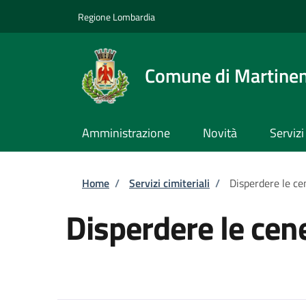
Salta al contenuto principale
Skip to footer content
Regione Lombardia
Comune di Martine
Amministrazione
Novità
Servizi
Briciole di pane
Home
/
Servizi cimiteriali
/
Disperdere le ce
Disperdere le cene