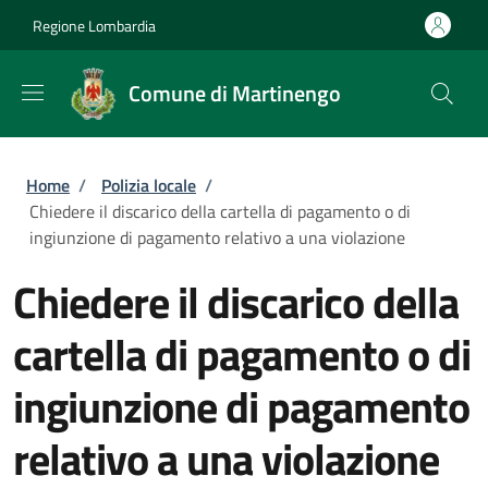
Salta al contenuto principale
Skip to footer content
Regione Lombardia
Comune di Martinengo
Briciole di pane
Home
/
Polizia locale
/
Chiedere il discarico della cartella di pagamento o di
ingiunzione di pagamento relativo a una violazione
Chiedere il discarico della
cartella di pagamento o di
ingiunzione di pagamento
relativo a una violazione