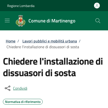
Salta al contenuto principale
Skip to footer content
Regione Lombardia
Comune di Martinengo
Briciole di pane
Home
/
Lavori pubblici e mobilità urbana
/
Chiedere l'installazione di dissuasori di sosta
Chiedere l'installazione di
dissuasori di sosta
Condividi
Normativa di riferimento