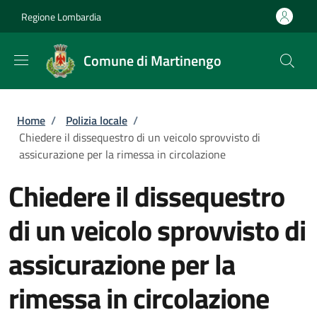
Salta al contenuto principale
Skip to footer content
Regione Lombardia
Comune di Martinengo
Briciole di pane
Home
/
Polizia locale
/
Chiedere il dissequestro di un veicolo sprovvisto di
assicurazione per la rimessa in circolazione
Chiedere il dissequestro
di un veicolo sprovvisto di
assicurazione per la
rimessa in circolazione