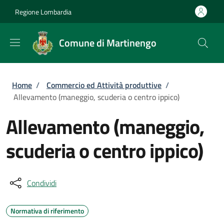
Salta al contenuto principale
Skip to footer content
Regione Lombardia
Comune di Martinengo
Briciole di pane
Home
/
Commercio ed Attività produttive
/
Allevamento (maneggio, scuderia o centro ippico)
Allevamento (maneggio,
scuderia o centro ippico)
Condividi
Normativa di riferimento