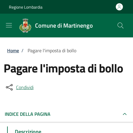
Salta al contenuto principale
Skip to footer content
Regione Lombardia
Comune di Martinengo
Briciole di pane
Home
/
Pagare l'imposta di bollo
Pagare l'imposta di bollo
Condividi
INDICE DELLA PAGINA
Descrizione