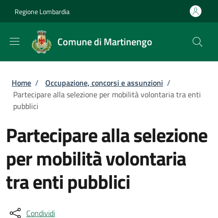
Salta al contenuto principale
Skip to footer content
Regione Lombardia
Comune di Martinengo
Briciole di pane
Home
/
Occupazione, concorsi e assunzioni
/
Partecipare alla selezione per mobilità volontaria tra enti
pubblici
Partecipare alla selezione
per mobilità volontaria
tra enti pubblici
Condividi