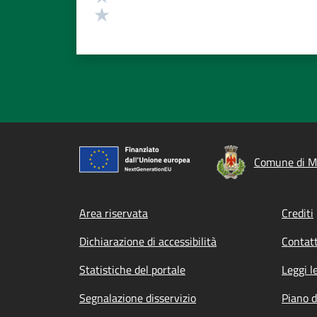
Valuta 1 stelle su 5
Comune di M
Footer menu
Area riservata
Crediti
Dichiarazione di accessibilità
Contatt
Statistiche del portale
Leggi l
Segnalazione disservizio
Piano d