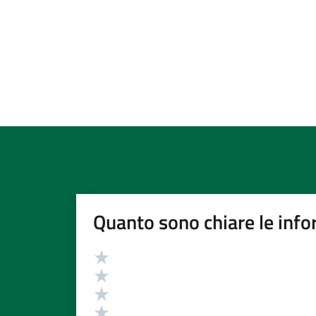
Quanto sono chiare le info
Valutazione
Valuta 5 stelle su 5
Valuta 4 stelle su 5
Valuta 3 stelle su 5
Valuta 2 stelle su 5