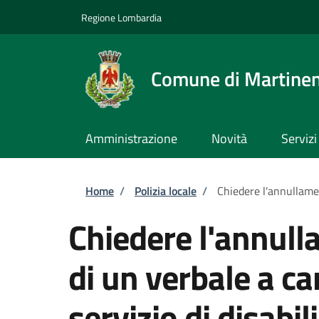
Salta al contenuto principale
Skip to footer content
Regione Lombardia
Comune di Martine
Amministrazione
Novità
Servizi
Briciole di pane
Home
/
Polizia locale
/
Chiedere l'annullamen
Chiedere l'annull
di un verbale a ca
servizio di disabili