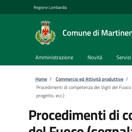
Salta al contenuto principale
Skip to footer content
Regione Lombardia
Comune di Martine
Amministrazione
Novità
Servizi
Briciole di pane
Home
/
Commercio ed Attività produttive
/
Procedimenti di competenza dei Vigili del Fuoco (
progetto, ecc.)
Procedimenti di c
del Fuoco (segnala