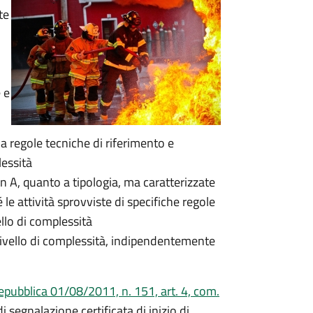
te
 e
a regole tecniche di riferimento e
lessità
in A, quanto a tipologia, ma caratterizzate
le attività sprovviste di specifiche regole
llo di complessità
 livello di complessità, indipendentemente
epubblica 01/08/2011, n. 151, art. 4, com.
di segnalazione certificata di inizio di