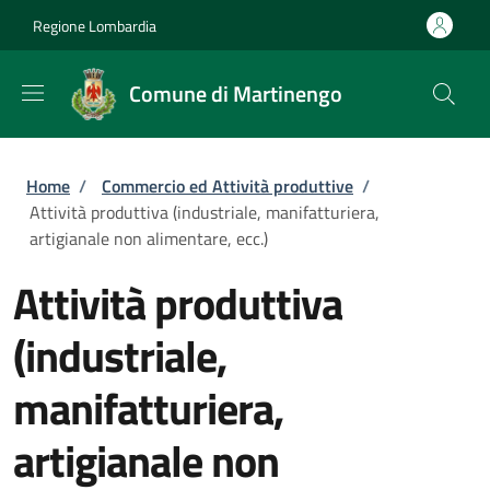
Salta al contenuto principale
Skip to footer content
Regione Lombardia
Comune di Martinengo
Briciole di pane
Home
/
Commercio ed Attività produttive
/
Attività produttiva (industriale, manifatturiera,
artigianale non alimentare, ecc.)
Attività produttiva
(industriale,
manifatturiera,
artigianale non