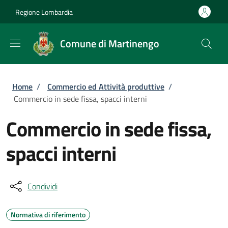
Salta al contenuto principale
Skip to footer content
Regione Lombardia
Comune di Martinengo
Briciole di pane
Home
/
Commercio ed Attività produttive
/
Commercio in sede fissa, spacci interni
Commercio in sede fissa,
spacci interni
Condividi
Normativa di riferimento