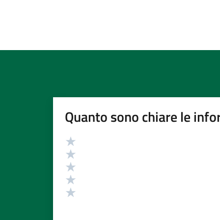
Quanto sono chiare le info
Valutazione
Valuta 5 stelle su 5
Valuta 4 stelle su 5
Valuta 3 stelle su 5
Valuta 2 stelle su 5
Valuta 1 stelle su 5