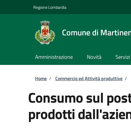
Salta al contenuto principale
Skip to footer content
Regione Lombardia
Comune di Martine
Amministrazione
Novità
Servizi
Briciole di pane
Home
/
Commercio ed Attività produttive
/
Consumo sul posto
prodotti dall'azie