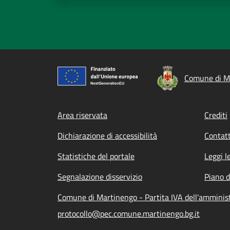
Comune di M
Footer menu
Area riservata
Crediti
Dichiarazione di accessibilità
Contatt
Statistiche del portale
Leggi l
Segnalazione disservizio
Piano d
Comune di Martinengo - Partita IVA dell'ammini
protocollo@pec.comune.martinengo.bg.it