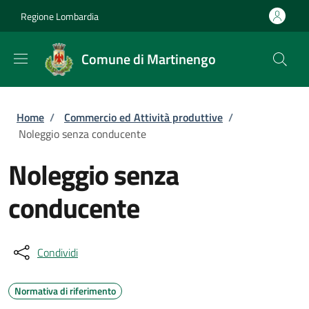
Salta al contenuto principale
Skip to footer content
Regione Lombardia
Comune di Martinengo
Briciole di pane
Home
/
Commercio ed Attività produttive
/
Noleggio senza conducente
Noleggio senza
conducente
Condividi
Normativa di riferimento