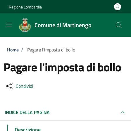
Salta al contenuto principale
Skip to footer content
Regione Lombardia
Comune di Martinengo
Briciole di pane
Home
/
Pagare l'imposta di bollo
Pagare l'imposta di bollo
Condividi
INDICE DELLA PAGINA
Descrizione