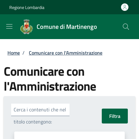
Salta al contenuto principale
Skip to footer content
Regione Lombardia
Comune di Martinengo
Briciole di pane
Home
/
Comunicare con l'Amministrazione
Comunicare con
l'Amministrazione
Cerca i contenuti che nel
titolo contengono: