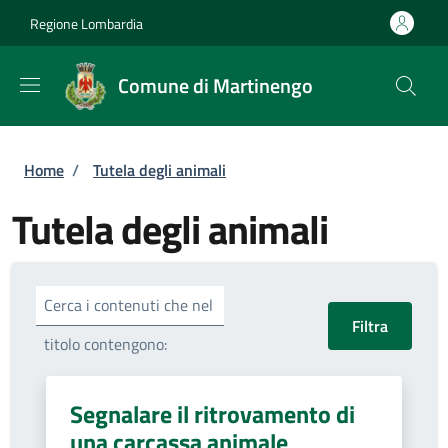
Salta al contenuto principale
Skip to footer content
Regione Lombardia
Comune di Martinengo
Briciole di pane
Home
/
Tutela degli animali
Tutela degli animali
Cerca i contenuti che nel
titolo contengono:
Segnalare il ritrovamento di
una carcassa animale