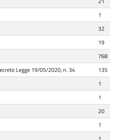
21
1
32
19
768
 Decreto Legge 19/05/2020, n. 34
135
1
1
20
1
1