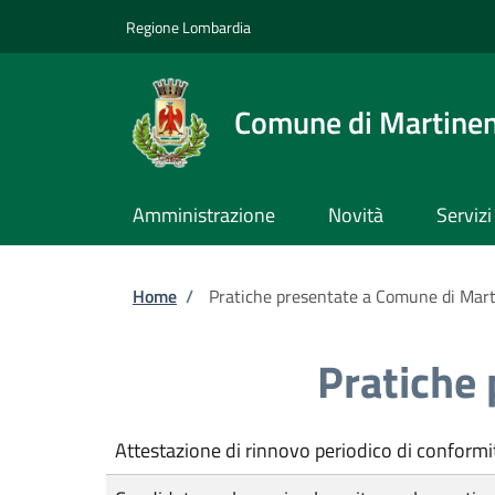
Salta al contenuto principale
Skip to footer content
Regione Lombardia
Comune di Martine
Amministrazione
Novità
Servizi
Briciole di pane
Home
/
Pratiche presentate a Comune di Mar
Pratiche
Attestazione di rinnovo periodico di conformi