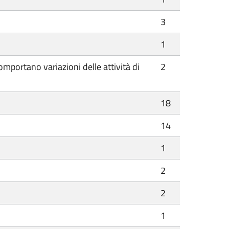
3
1
mportano variazioni delle attività di
2
18
14
1
2
2
1