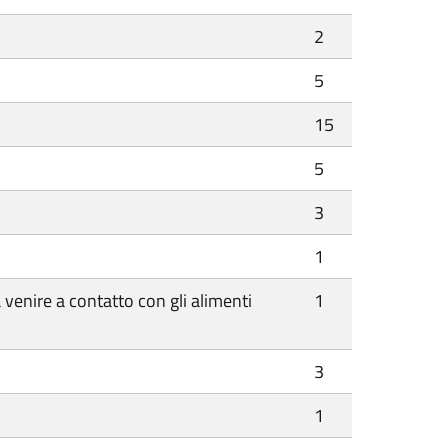
2
5
15
5
3
1
 venire a contatto con gli alimenti
1
3
1