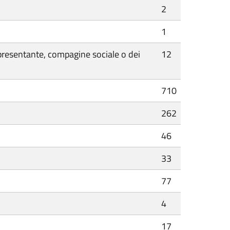
2
1
ppresentante, compagine sociale o dei
12
710
262
46
33
77
4
17