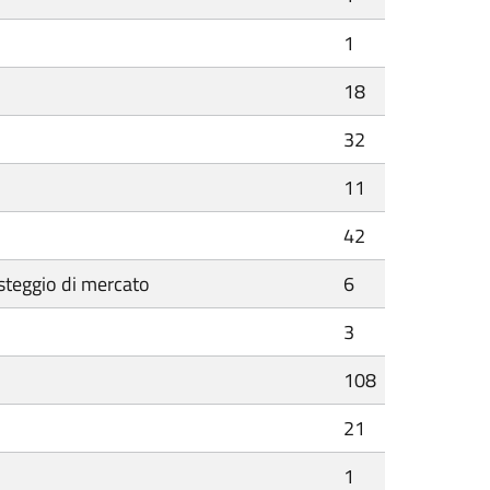
1
18
32
11
42
steggio di mercato
6
3
108
21
1