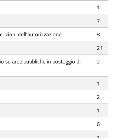
1
7
crizioni dell’autorizzazione
8
21
cio su aree pubbliche in posteggio di
2
1
2
1
6
1