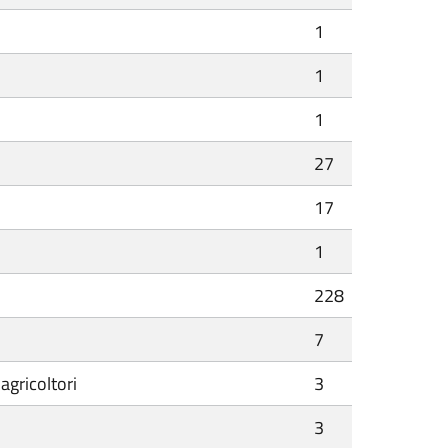
1
1
1
27
17
1
228
7
agricoltori
3
3