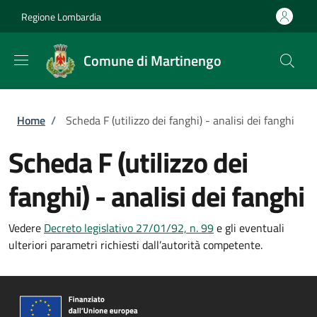
Salta al contenuto principale
Skip to footer content
Regione Lombardia
Comune di Martinengo
Briciole di pane
Home
/
Scheda F (utilizzo dei fanghi) - analisi dei fanghi
Scheda F (utilizzo dei
fanghi) - analisi dei fanghi
Vedere
Decreto legislativo 27/01/92, n. 99
e gli eventuali
ulteriori parametri richiesti dall’autorità competente.