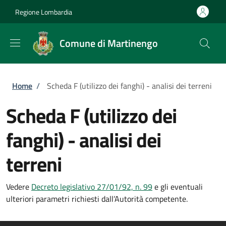
Salta al contenuto principale
Skip to footer content
Regione Lombardia
Comune di Martinengo
Briciole di pane
Home
/
Scheda F (utilizzo dei fanghi) - analisi dei terreni
Scheda F (utilizzo dei
fanghi) - analisi dei
terreni
Vedere
Decreto legislativo 27/01/92, n. 99
e gli eventuali
ulteriori parametri richiesti dall’Autorità competente.