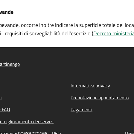
evande
evande, occorre inoltre indicare la superficie totale del locale
equisiti di sorvegliabilità dell'esercizio (
Decreto ministeri
artinengo
Informativa privacy
i
Prenotazione appuntamento
e FAQ
Pagamenti
i miglioramento dei servizi
strazione: 00683770168 - PEC:
Powe