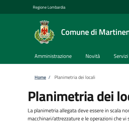
Salta al contenuto principale
Skip to footer content
Regione Lombardia
Comune di Martine
Amministrazione
Novità
Servizi
Briciole di pane
Home
/
Planimetria dei locali
Planimetria dei lo
La planimetria allegata deve essere in scala non 
macchinari/attrezzature e le operazioni che vi 