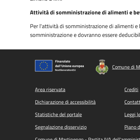
Attività di somministrazione di alimenti e b
Per l'attività di somministrazione di alimenti e b
somministrazione e dovranno essere deducibili i r
Comune di M
Footer menu
Area riservata
Crediti
Dichiarazione di accessibilità
Contatt
Statistiche del portale
Leggi l
Segnalazione disservizio
Piano d
Comune di Martinengo - Partita IVA dell'ammini