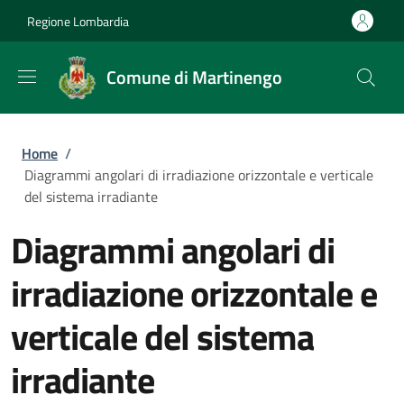
Salta al contenuto principale
Skip to footer content
Regione Lombardia
Comune di Martinengo
Briciole di pane
Home
/
Diagrammi angolari di irradiazione orizzontale e verticale
del sistema irradiante
Diagrammi angolari di
irradiazione orizzontale e
verticale del sistema
irradiante