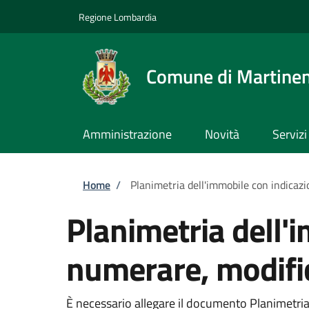
Salta al contenuto principale
Skip to footer content
Regione Lombardia
Comune di Martine
Amministrazione
Novità
Servizi
Briciole di pane
Home
/
Planimetria dell'immobile con indicaz
Planimetria dell'
numerare, modifi
È necessario allegare il documento Planimetria