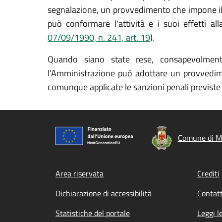
segnalazione, un provvedimento che impone il di
può conformare l'attività e i suoi effetti a
07/09/1990, n. 241, art. 19
).
Quando siano state rese, consapevolmente 
l'Amministrazione può adottare un provvedimen
comunque applicate le sanzioni penali previste
Comune di M
Footer menu
Area riservata
Crediti
Dichiarazione di accessibilità
Contatt
Statistiche del portale
Leggi l