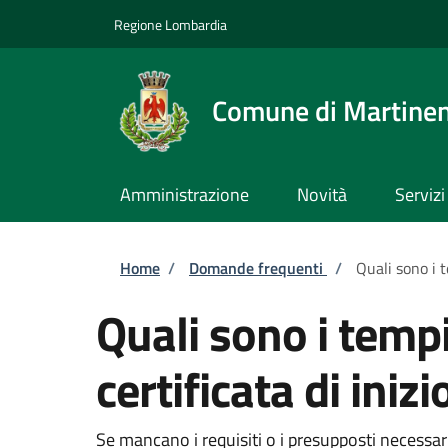
Salta al contenuto principale
Skip to footer content
Regione Lombardia
Comune di Martine
Amministrazione
Novità
Servizi
Briciole di pane
Home
/
Domande frequenti
/
Quali sono i t
Quali sono i tempi
certificata di inizi
Se mancano i requisiti o i presupposti necessari