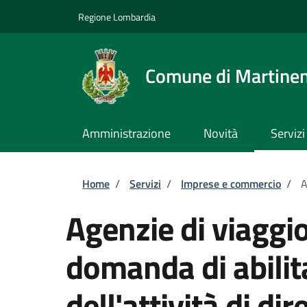
Salta al contenuto principale
Skip to footer content
Regione Lombardia
Comune di Martine
Amministrazione
Novità
Servizi
Briciole di pane
Home
/
Servizi
/
Imprese e commercio
/
A
Agenzie di viaggio
domanda di abilita
dell'attività di di