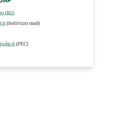
go (BG)
.it
(Indirizzo mail)
o.bg.it
(PEC)