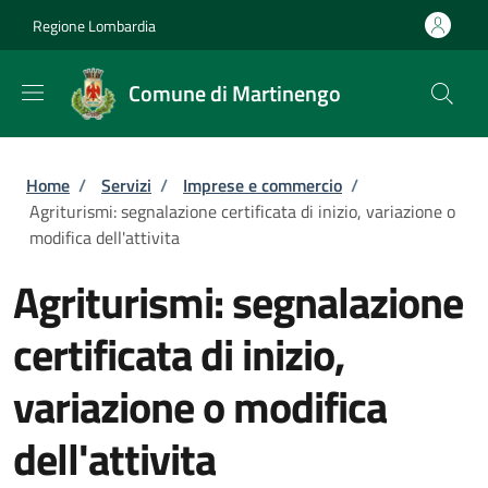
Salta al contenuto principale
Skip to footer content
Regione Lombardia
Comune di Martinengo
Briciole di pane
Home
/
Servizi
/
Imprese e commercio
/
Agriturismi: segnalazione certificata di inizio, variazione o
modifica dell'attivita
Agriturismi: segnalazione
certificata di inizio,
variazione o modifica
dell'attivita