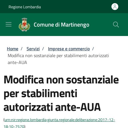
Salta al contenuto principale
Skip to footer content
Regione Lombardia
Comune di Martinengo
Briciole di pane
Home
/
Servizi
/
Imprese e commercio
/
Modifica non sostanziale per stabilimenti autorizzati
ante-AUA
Modifica non sostanziale
per stabilimenti
autorizzati ante-AUA
(
urn:nir:regione.lombardia;giunta.regionale:deliberazione:2017-12-
18;10-7570
)