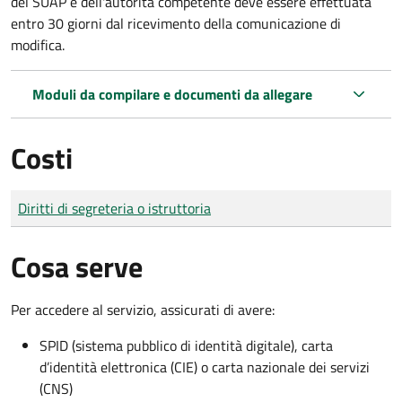
del SUAP e dell'autorità competente deve essere effettuata
entro 30 giorni dal ricevimento della comunicazione di
modifica.
Moduli da compilare e documenti da allegare
Costi
Tipo di pagamento
Importo
Diritti di segreteria o istruttoria
Cosa serve
Per accedere al servizio, assicurati di avere:
SPID (sistema pubblico di identità digitale), carta
d’identità elettronica (CIE) o carta nazionale dei servizi
(CNS)