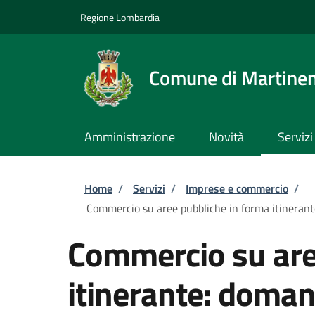
Salta al contenuto principale
Skip to footer content
Regione Lombardia
Comune di Martine
Amministrazione
Novità
Servizi
Briciole di pane
Home
/
Servizi
/
Imprese e commercio
/
Commercio su aree pubbliche in forma itinerante:
Commercio su are
itinerante: doman