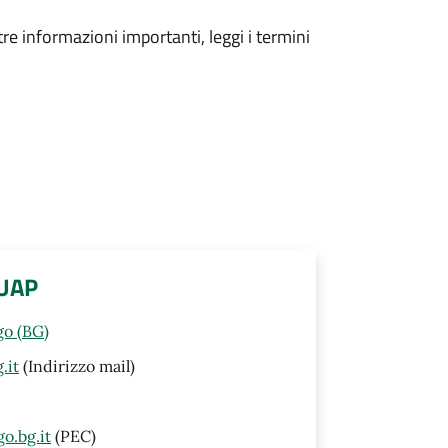
tre informazioni importanti, leggi i termini
SUAP
go (BG)
.it
(Indirizzo mail)
o.bg.it
(PEC)