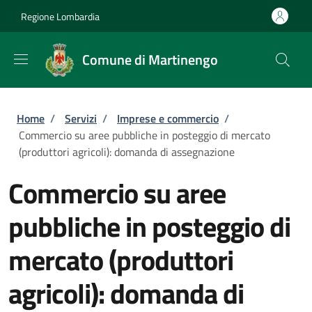
Salta al contenuto principale
Skip to footer content
Regione Lombardia
Comune di Martinengo
Briciole di pane
Home
/
Servizi
/
Imprese e commercio
/
Commercio su aree pubbliche in posteggio di mercato
(produttori agricoli): domanda di assegnazione
Commercio su aree
pubbliche in posteggio di
mercato (produttori
agricoli): domanda di