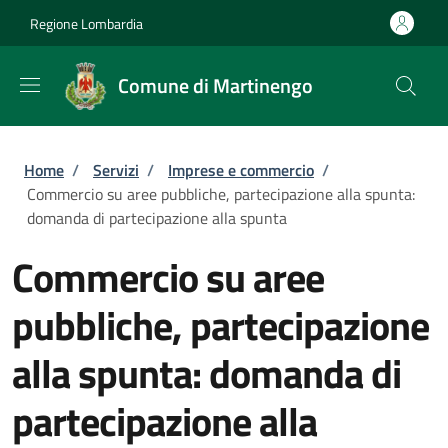
Salta al contenuto principale
Skip to footer content
Regione Lombardia
Comune di Martinengo
Briciole di pane
Home
/
Servizi
/
Imprese e commercio
/
Commercio su aree pubbliche, partecipazione alla spunta:
domanda di partecipazione alla spunta
Commercio su aree
pubbliche, partecipazione
alla spunta: domanda di
partecipazione alla