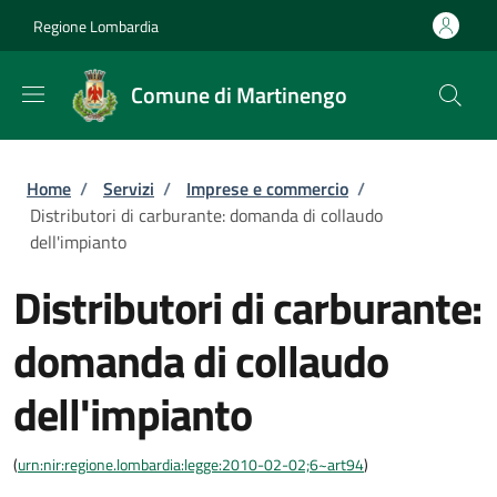
Salta al contenuto principale
Skip to footer content
Regione Lombardia
Comune di Martinengo
Briciole di pane
Home
/
Servizi
/
Imprese e commercio
/
Distributori di carburante: domanda di collaudo
dell'impianto
Distributori di carburante:
domanda di collaudo
dell'impianto
(
urn:nir:regione.lombardia:legge:2010-02-02;6~art94
)