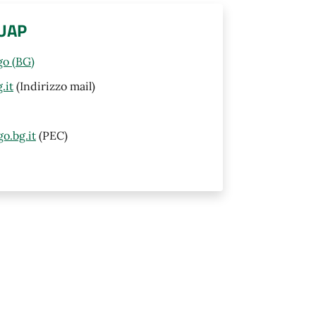
SUAP
go (BG)
.it
(Indirizzo mail)
o.bg.it
(PEC)