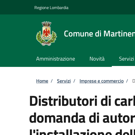
Salta al contenuto principale
Skip to footer content
Regione Lombardia
Comune di Martine
Amministrazione
Novità
Servizi
Briciole di pane
Home
/
Servizi
/
Imprese e commercio
/
D
Distributori di ca
domanda di autor
l'installazione de