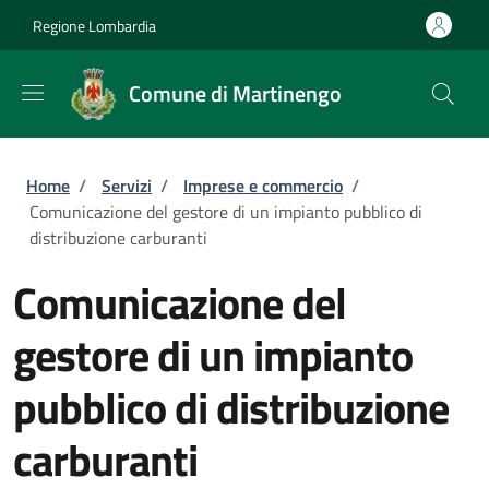
Salta al contenuto principale
Skip to footer content
Regione Lombardia
Comune di Martinengo
Briciole di pane
Home
/
Servizi
/
Imprese e commercio
/
Comunicazione del gestore di un impianto pubblico di
distribuzione carburanti
Comunicazione del
gestore di un impianto
pubblico di distribuzione
carburanti