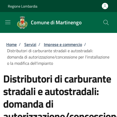
Salta al contenuto principale
Skip to footer content
Regione Lombardia
Comune di Martinengo
Briciole di pane
Home
/
Servizi
/
Imprese e commercio
/
Distributori di carburante stradali e autostradali:
domanda di autorizzazione/concessione per l'installazione
o la modifica dell'impianto
Distributori di carburante
stradali e autostradali:
domanda di
autorizzazione/concession