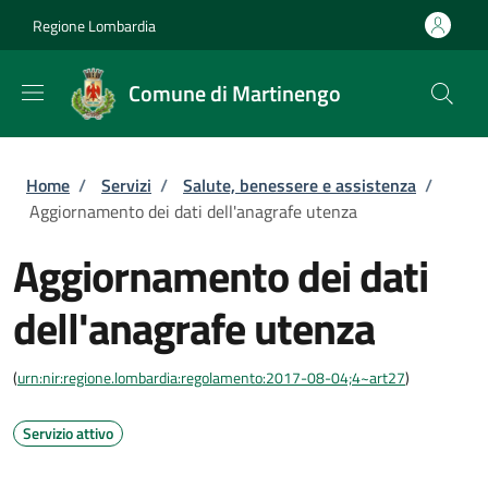
Salta al contenuto principale
Skip to footer content
Regione Lombardia
Comune di Martinengo
Briciole di pane
Home
/
Servizi
/
Salute, benessere e assistenza
/
Aggiornamento dei dati dell'anagrafe utenza
Aggiornamento dei dati
dell'anagrafe utenza
(
urn:nir:regione.lombardia:regolamento:2017-08-04;4~art27
)
Servizio attivo