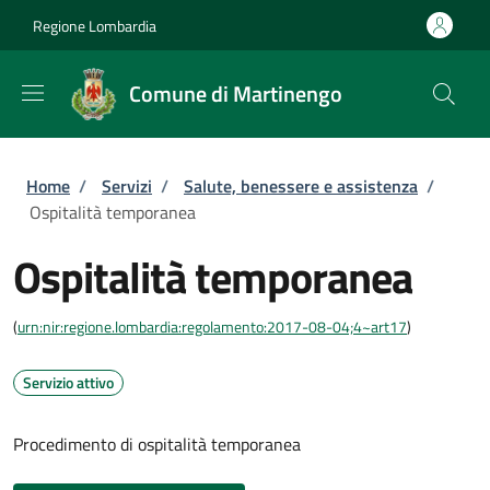
Salta al contenuto principale
Skip to footer content
Regione Lombardia
Comune di Martinengo
Briciole di pane
Home
/
Servizi
/
Salute, benessere e assistenza
/
Ospitalità temporanea
Ospitalità temporanea
(
urn:nir:regione.lombardia:regolamento:2017-08-04;4~art17
)
Servizio attivo
Procedimento di ospitalità temporanea