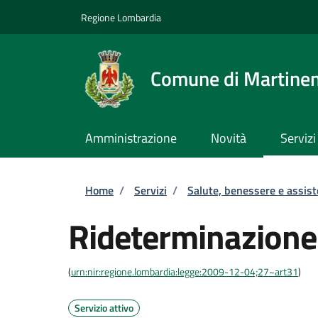
Salta al contenuto principale
Skip to footer content
Regione Lombardia
Comune di Martine
Amministrazione
Novità
Servizi
Briciole di pane
Home
/
Servizi
/
Salute, benessere e assis
Rideterminazione
(
urn:nir:regione.lombardia:legge:2009-12-04;27~art31
)
Servizio attivo