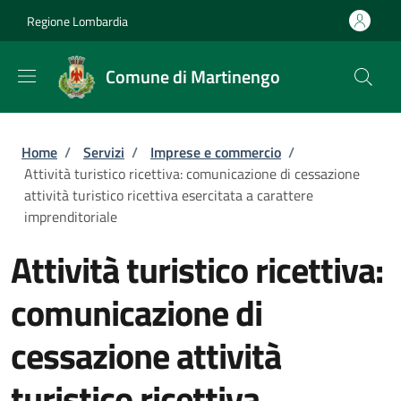
Salta al contenuto principale
Skip to footer content
Regione Lombardia
Comune di Martinengo
Briciole di pane
Home
/
Servizi
/
Imprese e commercio
/
Attività turistico ricettiva: comunicazione di cessazione
attività turistico ricettiva esercitata a carattere
imprenditoriale
Attività turistico ricettiva:
comunicazione di
cessazione attività
turistico ricettiva